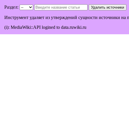
Раздел:
Инструмент удаляет из утверждений сущности источники на п
(i)
: MediaWiki::API logined to data.ruwiki.ru